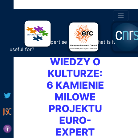
POLITYKA
PUBLICZNA
NA RZECZ
Cultural Expertise in Europe: What is it
EKSPERCKIEJ
useful for?
WIEDZY O
KULTURZE:
6 KAMIENIE
MILOWE
PROJEKTU
EURO-
EXPERT